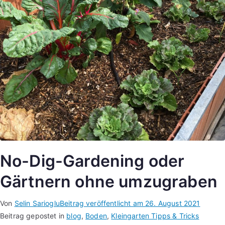
No-Dig-Gardening oder
Gärtnern ohne umzugraben
Von
Selin Sarioglu
Beitrag veröffentlicht am
26. August 2021
Beitrag gepostet in
blog
,
Boden
,
Kleingarten Tipps & Tricks