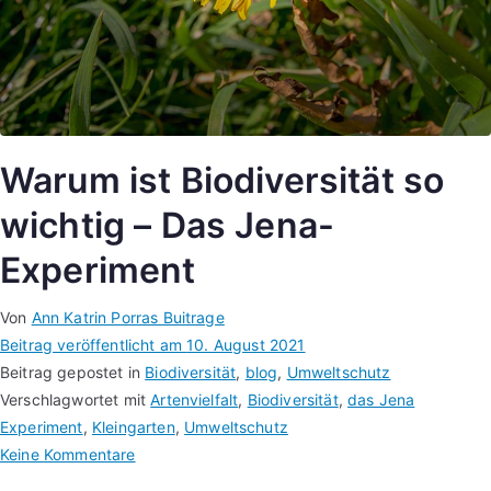
Warum ist Biodiversität so
wichtig – Das Jena-
Experiment
Von
Ann Katrin Porras Buitrage
Beitrag veröffentlicht am
10. August 2021
Beitrag gepostet in
Biodiversität
,
blog
,
Umweltschutz
Verschlagwortet mit
Artenvielfalt
,
Biodiversität
,
das Jena
Experiment
,
Kleingarten
,
Umweltschutz
Keine Kommentare